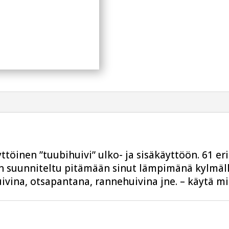
öinen ”tuubihuivi” ulko- ja sisäkäyttöön. 61 er
n suunniteltu pitämään sinut lämpimänä kylmällä
vina, otsapantana, rannehuivina jne. – käytä mie