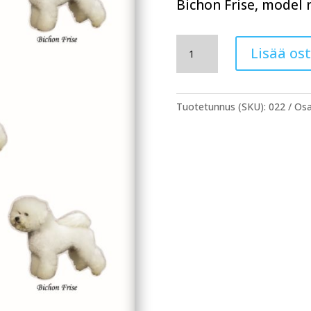
Bichon Frise, model 
SYMPPIS
Lisää os
rotuhuivi
022
määrä
Tuotetunnus (SKU):
022
Osa