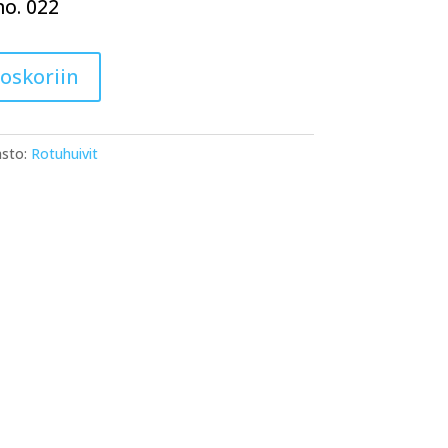
no. 022
toskoriin
sto:
Rotuhuivit