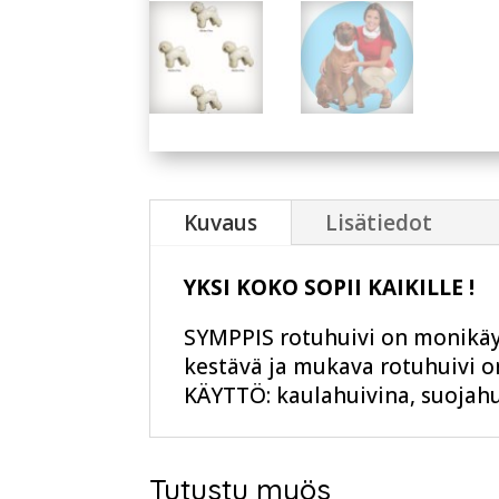
Kuvaus
Lisätiedot
YKSI KOKO SOPII KAIKILLE !
SYMPPIS rotuhuivi on monikäytt
kestävä ja mukava rotuhuivi o
KÄYTTÖ: kaulahuivina, suojahui
Tutustu myös