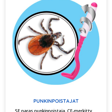
PUNKINPOISTAJAT
SE paras punkinpoistaja. CE-merkitty