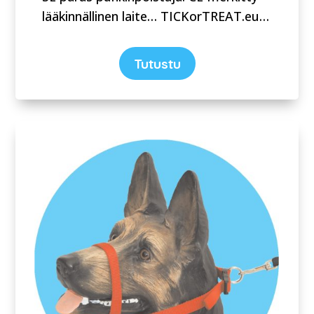
lääkinnällinen laite… TICKorTREAT.eu…
Tutustu