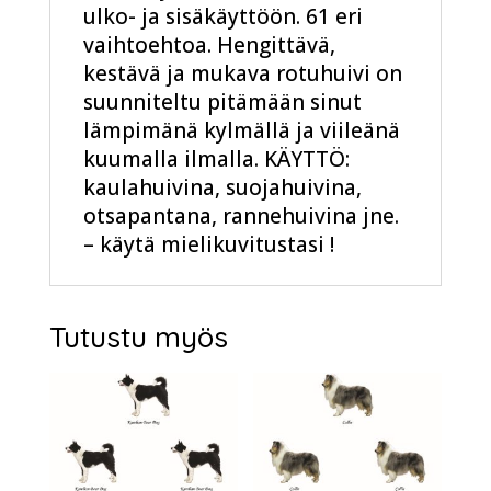
ulko- ja sisäkäyttöön. 61 eri
vaihtoehtoa. Hengittävä,
kestävä ja mukava rotuhuivi on
suunniteltu pitämään sinut
lämpimänä kylmällä ja viileänä
kuumalla ilmalla. KÄYTTÖ:
kaulahuivina, suojahuivina,
otsapantana, rannehuivina jne.
– käytä mielikuvitustasi !
Tutustu myös