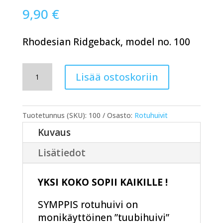
9,90
€
Rhodesian Ridgeback, model no. 100
SYMPPIS
Lisää ostoskoriin
rotuhuivi
100
määrä
Tuotetunnus (SKU):
100
Osasto:
Rotuhuivit
Kuvaus
Lisätiedot
YKSI KOKO SOPII KAIKILLE !
SYMPPIS rotuhuivi on
monikäyttöinen ”tuubihuivi”