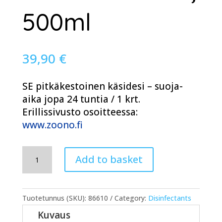
500ml
39,90
€
SE pitkäkestoinen käsidesi – suoja-
aika jopa 24 tuntia / 1 krt.
Erillissivusto osoitteessa:
www.zoono.fi
Zoono
Add to basket
käsidesi,
500ml
quantity
Tuotetunnus (SKU):
86610
Category:
Disinfectants
Kuvaus