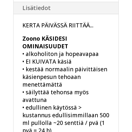
Lisätiedot
KERTA PÄIVÄSSÄ RIITTÄÄ...
Zoono KÄSIDESI
OMINAISUUDET
• alkoholiton ja hopeavapaa
• EI KUIVATA käsiä
• kestää normaalin päivittäisen
käsienpesun tehoaan
menettämättä
• säilyttää tehonsa myös
avattuna
• edullinen käytössä >
kustannus edullisimmillaan 500
ml pullolla ~20 senttiä / pvä (1
pvä = 24 h)