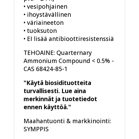
• vesipohjainen
• ihoystävällinen
• väriaineeton
• tuoksuton
• EI lisää antibioottiresistenssiä
TEHOAINE: Quarternary
Ammonium Compound < 0.5% -
CAS 68424-85-1
"Käytä biosidituotteita
turvallisesti. Lue aina
merkinnät ja tuotetiedot
ennen käyttöä."
Maahantuonti & markkinointi:
SYMPPIS