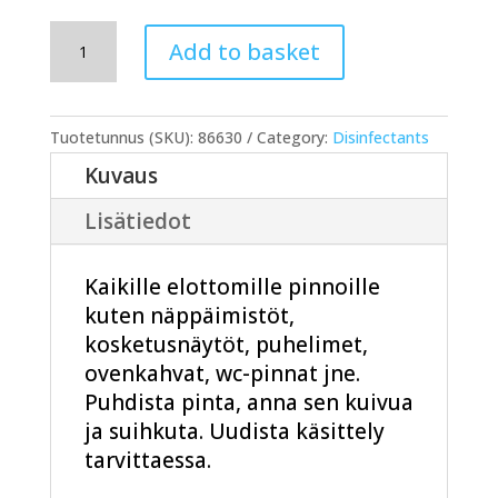
Zoono
Add to basket
pintadesi,
250ml
quantity
Tuotetunnus (SKU):
86630
Category:
Disinfectants
Kuvaus
Lisätiedot
Kaikille elottomille pinnoille
kuten näppäimistöt,
kosketusnäytöt, puhelimet,
ovenkahvat, wc-pinnat jne.
Puhdista pinta, anna sen kuivua
ja suihkuta. Uudista käsittely
tarvittaessa.