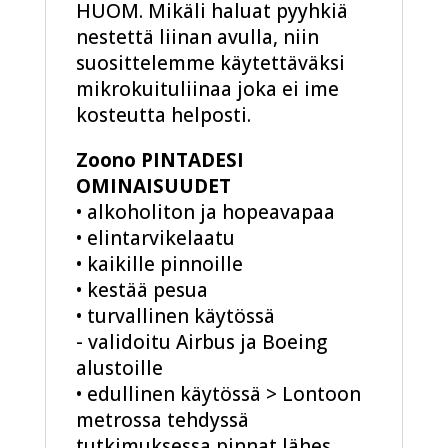
HUOM. Mikäli haluat pyyhkiä
nestettä liinan avulla, niin
suosittelemme käytettäväksi
mikrokuituliinaa joka ei ime
kosteutta helposti.
Zoono PINTADESI
OMINAISUUDET
• alkoholiton ja hopeavapaa
• elintarvikelaatu
• kaikille pinnoille
• kestää pesua
• turvallinen käytössä
- validoitu Airbus ja Boeing
alustoille
• edullinen käytössä > Lontoon
metrossa tehdyssä
tutkimuksessa pinnat lähes