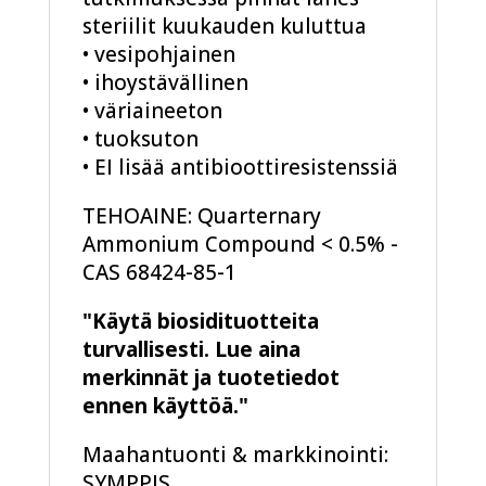
steriilit kuukauden kuluttua
• vesipohjainen
• ihoystävällinen
• väriaineeton
• tuoksuton
• EI lisää antibioottiresistenssiä
TEHOAINE: Quarternary
Ammonium Compound < 0.5% -
CAS 68424-85-1
"Käytä biosidituotteita
turvallisesti. Lue aina
merkinnät ja tuotetiedot
ennen käyttöä."
Maahantuonti & markkinointi:
SYMPPIS