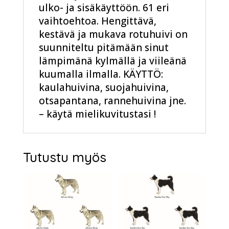
ulko- ja sisäkäyttöön. 61 eri
vaihtoehtoa. Hengittävä,
kestävä ja mukava rotuhuivi on
suunniteltu pitämään sinut
lämpimänä kylmällä ja viileänä
kuumalla ilmalla. KÄYTTÖ:
kaulahuivina, suojahuivina,
otsapantana, rannehuivina jne.
– käytä mielikuvitustasi !
Tutustu myös