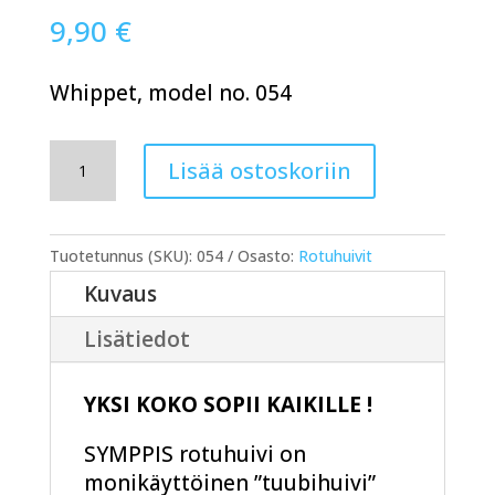
9,90
€
Whippet, model no. 054
SYMPPIS
Lisää ostoskoriin
rotuhuivi
054
määrä
Tuotetunnus (SKU):
054
Osasto:
Rotuhuivit
Kuvaus
Lisätiedot
YKSI KOKO SOPII KAIKILLE !
SYMPPIS rotuhuivi on
monikäyttöinen ”tuubihuivi”