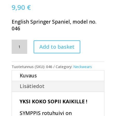
9,90
€
English Springer Spaniel, model no.
046
SYMPPIS
Add to basket
rotuhuivi
046
quantity
Tuotetunnus (SKU):
046
Category:
Neckwears
Kuvaus
Lisätiedot
YKSI KOKO SOPII KAIKILLE !
SYMPPIS rotuhuivi on